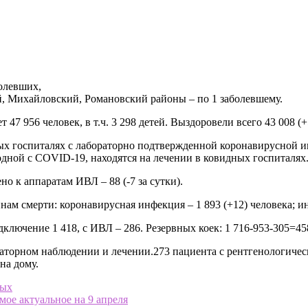
олевших,
, Михайловский, Романовский районы – по 1 заболевшему.
7 956 человек, в т.ч. 3 298 детей. Выздоровели всего 43 008 (+
ых госпиталях с лабораторно подтвержденной коронавирусной ин
дной с COVID-19, находятся на лечении в ковидных госпиталях
но к аппаратам ИВЛ – 88 (-7 за сутки).
инам смерти: коронавирусная инфекция – 1 893 (+12) человека; и
ключение 1 418, с ИВЛ – 286. Резервных коек: 1 716-953-305=45
улаторном наблюдении и лечении.273 пациента с рентгенологич
на дому.
мых
мое актуальное на 9 апреля