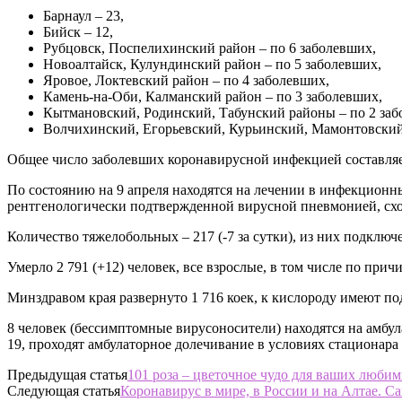
Барнаул – 23,
Бийск – 12,
Рубцовск, Поспелихинский район – по 6 заболевших,
Новоалтайск, Кулундинский район – по 5 заболевших,
Яровое, Локтевский район – по 4 заболевших,
Камень-на-Оби, Калманский район – по 3 заболевших,
Кытмановский, Родинский, Табунский районы – по 2 заб
Волчихинский, Егорьевский, Курьинский, Мамонтовский
Общее число заболевших коронавирусной инфекцией составляет 4
По состоянию на 9 апреля находятся на лечении в инфекционн
рентгенологически подтвержденной вирусной пневмонией, схо
Количество тяжелобольных – 217 (-7 за сутки), из них подключе
Умерло 2 791 (+12) человек, все взрослые, в том числе по прич
Минздравом края развернуто 1 716 коек, к кислороду имеют под
8 человек (бессимптомные вирусоносители) находятся на амб
19, проходят амбулаторное долечивание в условиях стационара 
Предыдущая статья
101 роза – цветочное чудо для ваших люби
Следующая статья
Коронавирус в мире, в России и на Алтае. Са