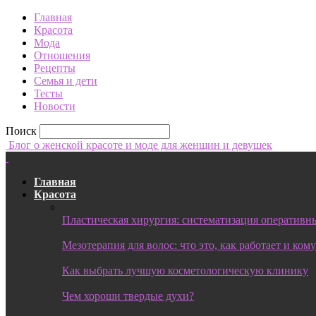
Главная
Красота
Мода
Отношения
Рецепты
Семья и дети
Тесты
Новости
Поиск
Блог о женской красоте и моде для женщин и девушек
Главная
Красота
Пластическая хирургия: систематизация оперативны
Мезотерапия для волос: что это, как работает и ком
Как выбрать лучшую косметологическую клинику
Чем хороши твердые духи?