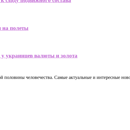
 к сходу подвижного состава
я на полеты
 у украинцев валюты и золота
ной половины человечества. Самые актуальные и интересные нов