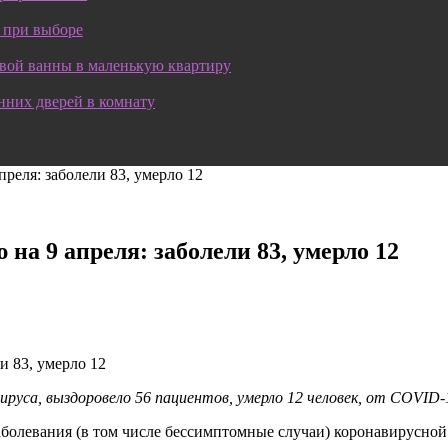
 при выборе
овой ванны в маленькую квартиру
нних дверей в комнату
реля: заболели 83, умерло 12
а 9 апреля: заболели 83, умерло 12
ируса, выздоровело 56 пациентов, умерло 12 человек, от COVID-
заболевания (в том числе бессимптомные случаи) коронавирусно