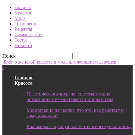
Главная
Красота
Мода
Отношения
Рецепты
Семья и дети
Тесты
Новости
Поиск
Блог о женской красоте и моде для женщин и девушек
Главная
Красота
Пластическая хирургия: систематизация
оперативных вмешательств по зонам тела
Мезотерапия для волос: что это, как работает и
кому показана?
Как выбрать лучшую косметологическую клинику