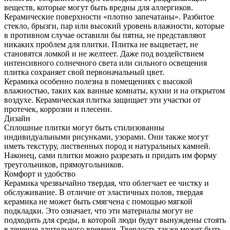
веществ, которые могут быть вредны для аллергиков.
Керамические поверхности «плотно запечатаны». Разбитое
стекло, брызги, пар или высокий уровень влажности, которые
в противном случае оставили бы пятна, не представляют
никаких проблем для плитки. Плитка не выцветает, не
становятся ломкой и не желтеет. Даже под воздействием
интенсивного солнечного света или сильного освещения
плитка сохраняет свой первоначальный цвет.
Керамика особенно полезна в помещениях с высокой
влажностью, таких как ванные комнаты, кухни и на открытом
воздухе. Керамическая плитка защищает эти участки от
протечек, коррозии и плесени.
Дизайн
Сплошные плитки могут быть стилизованны
индивидуальными рисунками, узорами. Они также могут
иметь текстуру, лиственных пород и натуральных камней.
Наконец, сами плитки можно разрезать и придать им форму
треугольников, прямоугольников.
Комфорт и удобство
Керамика чрезвычайно твердая, что облегчает ее чистку и
обслуживание. В отличие от эластичных полов, твердая
керамика не может быть смягчена с помощью мягкой
подкладки. Это означает, что эти материалы могут не
подходить для среды, в которой люди будут вынуждены стоять
в течение длительного времени. Твердость также может быть