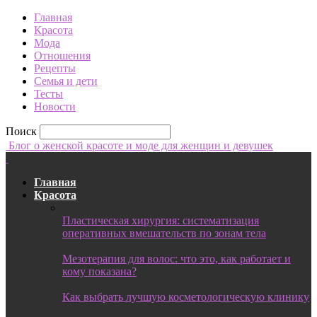
Главная
Красота
Мода
Отношения
Рецепты
Семья и дети
Тесты
Новости
Поиск
Блог о женской красоте и моде для женщин и девушек
Главная
Красота
Пластическая хирургия: систематизация
оперативных вмешательств по зонам тела
Мезотерапия для волос: что это, как работает и
кому показана?
Как выбрать лучшую косметологическую клинику