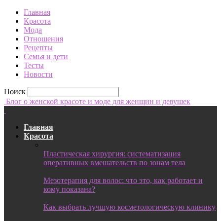
Главная
Красота
Мода
Отношения
Рецепты
Семья и дети
Тесты
Новости
Поиск
Блог о женской красоте и моде для женщин и девушек
Главная
Красота
Пластическая хирургия: систематизация
оперативных вмешательств по зонам тела
Мезотерапия для волос: что это, как работает и
кому показана?
Как выбрать лучшую косметологическую клинику