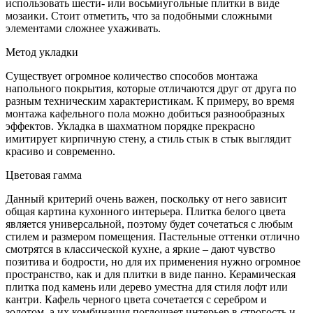
использовать шести- или восьмиугольные плитки в виде
мозаики. Стоит отметить, что за подобными сложными
элементами сложнее ухаживать.
Метод укладки
Существует огромное количество способов монтажа
напольного покрытия, которые отличаются друг от друга по
разным техническим характеристикам. К примеру, во время
монтажа кафельного пола можно добиться разнообразных
эффектов. Укладка в шахматном порядке прекрасно
имитирует кирпичную стену, а стиль стык в стык выглядит
красиво и современно.
Цветовая гамма
Данный критерий очень важен, поскольку от него зависит
общая картина кухонного интерьера. Плитка белого цвета
является универсальной, поэтому будет сочетаться с любым
стилем и размером помещения. Пастельные оттенки отлично
смотрятся в классической кухне, а яркие – дают чувство
позитива и бодрости, но для их применения нужно огромное
пространство, как и для плитки в виде панно. Керамическая
плитка под камень или дерево уместна для стиля лофт или
кантри. Кафель черного цвета сочетается с серебром и
золотом, а их комбинация поглощает интерьер в строгость и