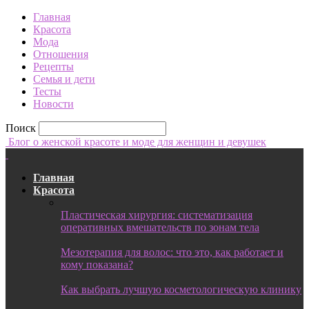
Главная
Красота
Мода
Отношения
Рецепты
Семья и дети
Тесты
Новости
Поиск
Блог о женской красоте и моде для женщин и девушек
Главная
Красота
Пластическая хирургия: систематизация
оперативных вмешательств по зонам тела
Мезотерапия для волос: что это, как работает и
кому показана?
Как выбрать лучшую косметологическую клинику