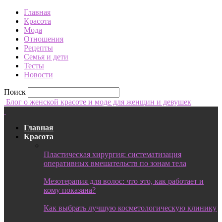
Главная
Красота
Мода
Отношения
Рецепты
Семья и дети
Тесты
Новости
Поиск
Блог о женской красоте и моде для женщин и девушек
Главная
Красота
Пластическая хирургия: систематизация
оперативных вмешательств по зонам тела
Мезотерапия для волос: что это, как работает и
кому показана?
Как выбрать лучшую косметологическую клинику