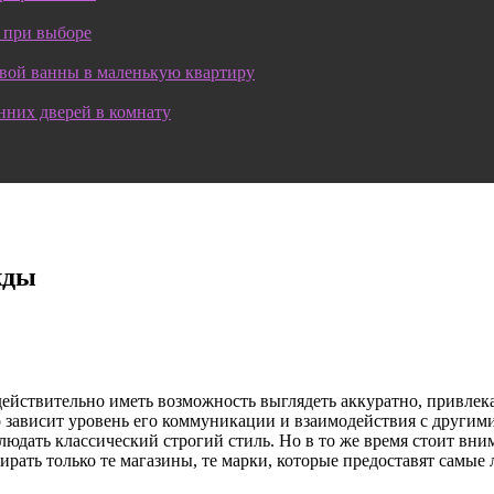
 при выборе
овой ванны в маленькую квартиру
нних дверей в комнату
жды
ействительно иметь возможность выглядеть аккуратно, привлека
го зависит уровень его коммуникации и взаимодействия с другим
юдать классический строгий стиль. Но в то же время стоит внима
выбирать только те магазины, те марки, которые предоставят сам