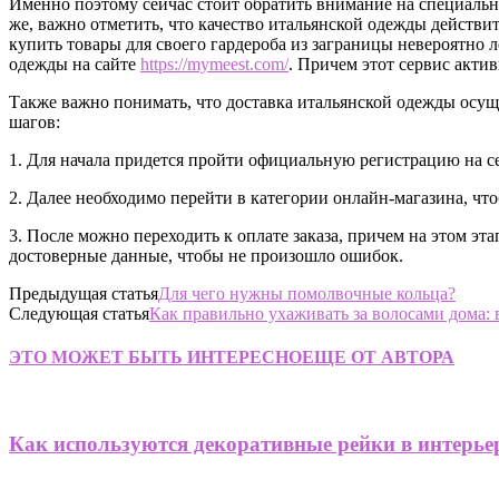
Именно поэтому сейчас стоит обратить внимание на специаль
же, важно отметить, что качество итальянской одежды действите
купить товары для своего гардероба из заграницы невероятно л
одежды на сайте
https://mymeest.com/
. Причем этот сервис акти
Также важно понимать, что доставка итальянской одежды осуще
шагов:
1. Для начала придется пройти официальную регистрацию на с
2. Далее необходимо перейти в категории онлайн-магазина, чт
3. После можно переходить к оплате заказа, причем на этом э
достоверные данные, чтобы не произошло ошибок.
Предыдущая статья
Для чего нужны помолвочные кольца?
Следующая статья
Как правильно ухаживать за волосами дома:
ЭТО МОЖЕТ БЫТЬ ИНТЕРЕСНО
ЕЩЕ ОТ АВТОРА
Как используются декоративные рейки в интерье