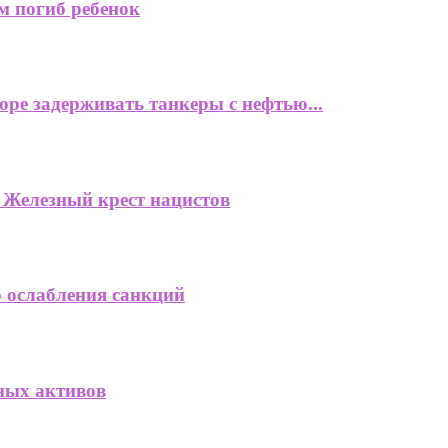
м погиб ребенок
ре задерживать танкеры с нефтью...
я Железный крест нацистов
 ослабления санкций
ных активов