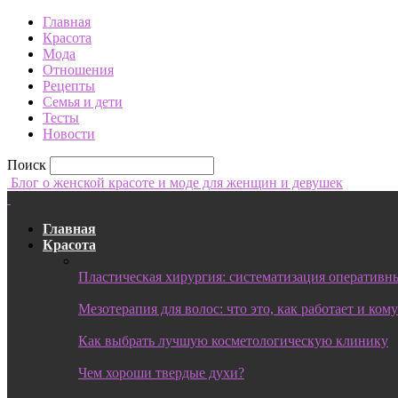
Главная
Красота
Мода
Отношения
Рецепты
Семья и дети
Тесты
Новости
Поиск
Блог о женской красоте и моде для женщин и девушек
Главная
Красота
Пластическая хирургия: систематизация оперативны
Мезотерапия для волос: что это, как работает и ком
Как выбрать лучшую косметологическую клинику
Чем хороши твердые духи?