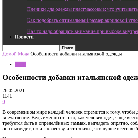
Плечики для одежды пластмассовые: что учитывать
Как подобрать оптимальный размер акриловой угл
На что надо обращать внимание при выборе внутре
Новости
Домой
Мода
Особенности добавки итальянской одежды
Мода
Особенности добавки итальянской оде
26.05.2021
1141
0
В современном мире каждый человек стремится к тому, чтобы д
впечатление.
Ведь именно от того, как человек одет, чаще все
требуется быть в определённых гаммах, выглядеть опрятно, собл
она выглядит, но и к качеству, а это значит, что лучше всего 