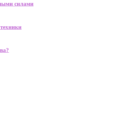
дными силами
 техники
ва?