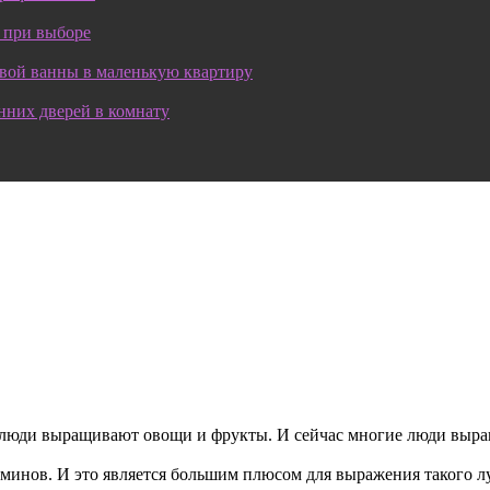
 при выборе
овой ванны в маленькую квартиру
нних дверей в комнату
гие люди выращивают овощи и фрукты. И сейчас многие люди выра
таминов. И это является большим плюсом для выражения такого л