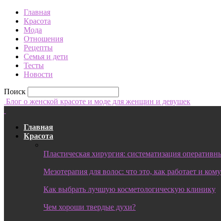
Главная
Красота
Мода
Отношения
Рецепты
Семья и дети
Тесты
Новости
Поиск
Блог о женской красоте и моде для женщин и девушек
Главная
Красота
Пластическая хирургия: систематизация оперативны
Мезотерапия для волос: что это, как работает и ком
Как выбрать лучшую косметологическую клинику
Чем хороши твердые духи?