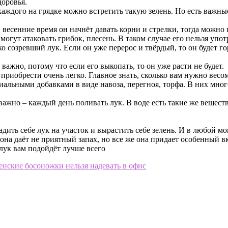
доровья.
каждого на грядке можно встретить такую зелень. Но есть важны
в весенние время он начнёт давать корни и стрелки, тогда можно 
огут атаковать грибок, плесень. В таком случае его нельзя упот
о созревший лук. Если он уже перерос и твёрдый, то он будет 
ажно, потому что если его выкопать, то он уже расти не будет.
иобрести очень легко. Главное знать, сколько вам нужно весом 
иальными добавками в виде навоза, перегноя, торфа. В них мн
важно – каждый день поливать лук. В воде есть такие же веществ
дить себе лук на участок и вырастить себе зелень. И в любой м
о она даёт не приятный запах, но все же она придает особенный
 лук вам подойдёт лучше всего
енские босоножки нельзя надевать в офис