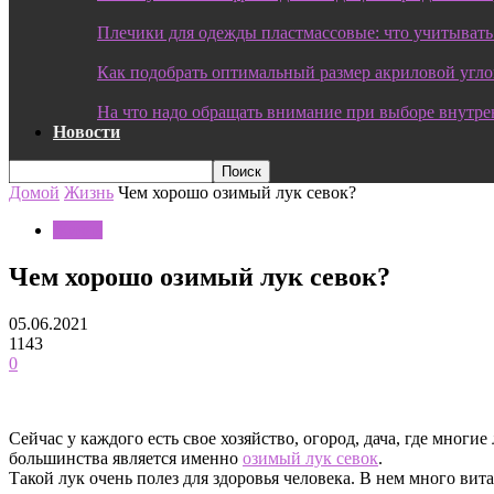
Плечики для одежды пластмассовые: что учитывать
Как подобрать оптимальный размер акриловой угл
На что надо обращать внимание при выборе внутре
Новости
Домой
Жизнь
Чем хорошо озимый лук севок?
Жизнь
Чем хорошо озимый лук севок?
05.06.2021
1143
0
Сейчас у каждого есть свое хозяйство, огород, дача, где мно
большинства является именно
озимый лук севок
.
Такой лук очень полез для здоровья человека. В нем много ви