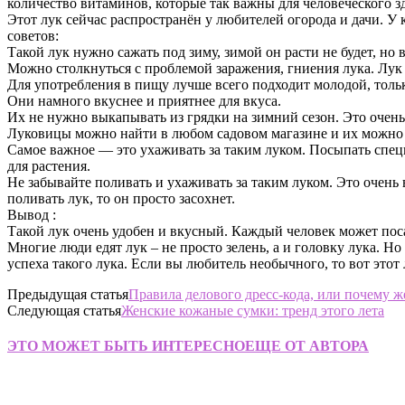
количество витаминов, которые так важны для человеческого з
Этот лук сейчас распространён у любителей огорода и дачи. У 
советов:
Такой лук нужно сажать под зиму, зимой он расти не будет, но 
Можно столкнуться с проблемой заражения, гниения лука. Лук м
Для употребления в пищу лучше всего подходит молодой, тольк
Они намного вкуснее и приятнее для вкуса.
Их не нужно выкапывать из грядки на зимний сезон. Это очень в
Луковицы можно найти в любом садовом магазине и их можно пр
Самое важное — это ухаживать за таким луком. Посыпать спец
для растения.
Не забывайте поливать и ухаживать за таким луком. Это очень 
поливать лук, то он просто засохнет.
Вывод :
Такой лук очень удобен и вкусный. Каждый человек может поса
Многие люди едят лук – не просто зелень, а и головку лука. Н
успеха такого лука. Если вы любитель необычного, то вот этот
Предыдущая статья
Правила делового дресс-кода, или почему ж
Следующая статья
Женские кожаные сумки: тренд этого лета
ЭТО МОЖЕТ БЫТЬ ИНТЕРЕСНО
ЕЩЕ ОТ АВТОРА