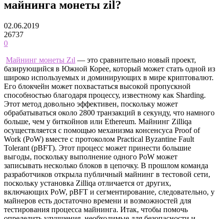
майнинга монеты zil?
02.06.2019
26737
0
Майнинг монеты Zıl
— это сравнительно новый проект,
базирующийся в Южной Корее, который может стать одной из
широко используемых и доминирующих в мире криптовалют.
Его блокчейн может похвастаться высокой пропускной
способностью благодаря процессу, известному как Sharding.
Этот метод довольно эффективен, поскольку может
обрабатываться около 2800 транзакций в секунду, что намного
больше, чем у биткойнов или Ethereum. Майнинг Zilliqa
осуществляется с помощью механизма консенсуса Proof of
Work (PoW) вместе с протоколом Practical Byzantine Fault
Tolerant (pBFT). Этот процесс может принести большие
выгоды, поскольку выполнение одного PoW может
записывать несколько блоков в цепочку. В прошлом команда
разработчиков открыла публичный майнинг в тестовой сети,
поскольку установка Zilliqa отличается от других,
включающих PoW, pBFT и сегментирование, следовательно, у
майнеров есть достаточно времени и возможностей для
тестирования процесса майнинга. Итак, чтобы помочь
определить улучшения, необходимые для безопасности и