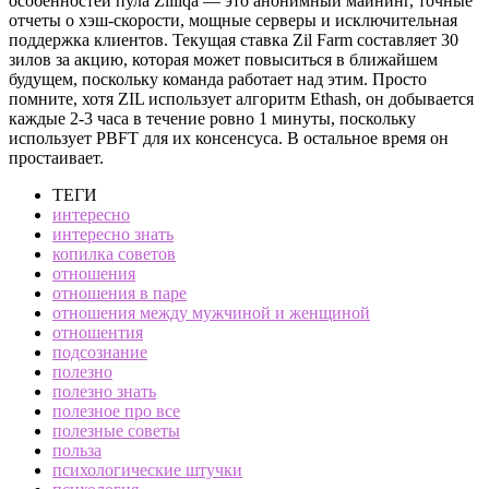
особенностей пула Zilliqa — это анонимный майнинг, точные
отчеты о хэш-скорости, мощные серверы и исключительная
поддержка клиентов. Текущая ставка Zil Farm составляет 30
зилов за акцию, которая может повыситься в ближайшем
будущем, поскольку команда работает над этим. Просто
помните, хотя ZIL использует алгоритм Ethash, он добывается
каждые 2-3 часа в течение ровно 1 минуты, поскольку
использует PBFT для их консенсуса. В остальное время он
простаивает.
ТЕГИ
интересно
интересно знать
копилка советов
отношения
отношения в паре
отношения между мужчиной и женщиной
отношентия
подсознание
полезно
полезно знать
полезное про все
полезные советы
польза
психологические штучки