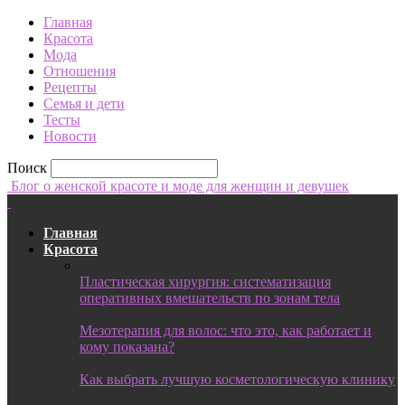
Главная
Красота
Мода
Отношения
Рецепты
Семья и дети
Тесты
Новости
Поиск
Блог о женской красоте и моде для женщин и девушек
Главная
Красота
Пластическая хирургия: систематизация
оперативных вмешательств по зонам тела
Мезотерапия для волос: что это, как работает и
кому показана?
Как выбрать лучшую косметологическую клинику