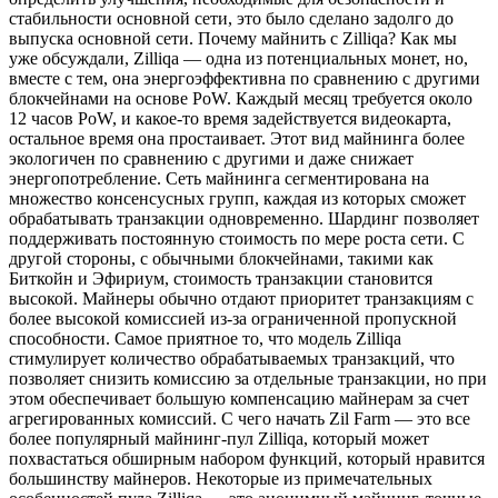
стабильности основной сети, это было сделано задолго до
выпуска основной сети. Почему майнить с Zilliqa? Как мы
уже обсуждали, Zilliqa — одна из потенциальных монет, но,
вместе с тем, она энергоэффективна по сравнению с другими
блокчейнами на основе PoW. Каждый месяц требуется около
12 часов PoW, и какое-то время задействуется видеокарта,
остальное время она простаивает. Этот вид майнинга более
экологичен по сравнению с другими и даже снижает
энергопотребление. Сеть майнинга сегментирована на
множество консенсусных групп, каждая из которых сможет
обрабатывать транзакции одновременно. Шардинг позволяет
поддерживать постоянную стоимость по мере роста сети. С
другой стороны, с обычными блокчейнами, такими как
Биткойн и Эфириум, стоимость транзакции становится
высокой. Майнеры обычно отдают приоритет транзакциям с
более высокой комиссией из-за ограниченной пропускной
способности. Самое приятное то, что модель Zilliqa
стимулирует количество обрабатываемых транзакций, что
позволяет снизить комиссию за отдельные транзакции, но при
этом обеспечивает большую компенсацию майнерам за счет
агрегированных комиссий. С чего начать Zil Farm — это все
более популярный майнинг-пул Zilliqa, который может
похвастаться обширным набором функций, который нравится
большинству майнеров. Некоторые из примечательных