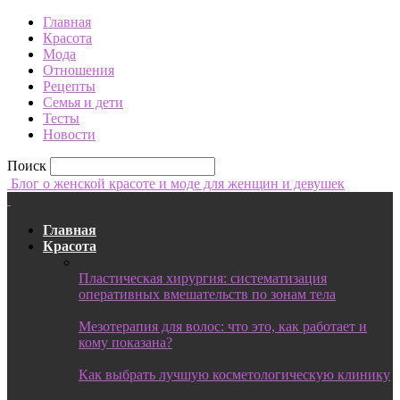
Главная
Красота
Мода
Отношения
Рецепты
Семья и дети
Тесты
Новости
Поиск
Блог о женской красоте и моде для женщин и девушек
Главная
Красота
Пластическая хирургия: систематизация
оперативных вмешательств по зонам тела
Мезотерапия для волос: что это, как работает и
кому показана?
Как выбрать лучшую косметологическую клинику