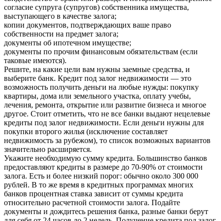
согласие супруга (супругов) собственника имущества,
выступающего в качестве залога;
копии документов, подтверждающих ваше право
собственности на предмет залога;
документы об ипотечном имуществе;
документы по прочим финансовым обязательствам (если
таковые имеются).
Решите, на какие цели вам нужны заемные средства, и
выберите банк. Кредит под залог недвижимости — это
возможность получить деньги на любые нужды: покупку
квартиры, дома или земельного участка, оплату учебы,
лечения, ремонта, открытие или развитие бизнеса и многое
другое. Стоит отметить, что не все банки выдают нецелевые
кредиты под залог недвижимости. Если деньги нужны для
покупки второго жилья (исключение составляет
недвижимость за рубежом), то список возможных вариантов
значительно расширяется.
Укажите необходимую сумму кредита. Большинство банков
предоставляют кредиты в размере до 70-90% от стоимости
залога. Есть и более низкий порог: обычно около 300 000
рублей. В то же время в кредитных программах многих
банков процентная ставка зависит от суммы кредита
относительно расчетной стоимости залога. Подайте
документы и дождитесь решения банка, разные банки берут
для себя от 24 часов до 2 недель. Получение кредита под залог