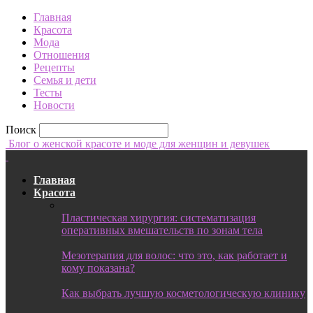
Главная
Красота
Мода
Отношения
Рецепты
Семья и дети
Тесты
Новости
Поиск
Блог о женской красоте и моде для женщин и девушек
Главная
Красота
Пластическая хирургия: систематизация
оперативных вмешательств по зонам тела
Мезотерапия для волос: что это, как работает и
кому показана?
Как выбрать лучшую косметологическую клинику