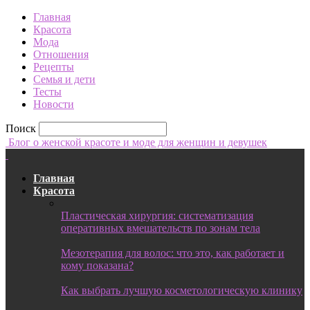
Главная
Красота
Мода
Отношения
Рецепты
Семья и дети
Тесты
Новости
Поиск
Блог о женской красоте и моде для женщин и девушек
Главная
Красота
Пластическая хирургия: систематизация
оперативных вмешательств по зонам тела
Мезотерапия для волос: что это, как работает и
кому показана?
Как выбрать лучшую косметологическую клинику