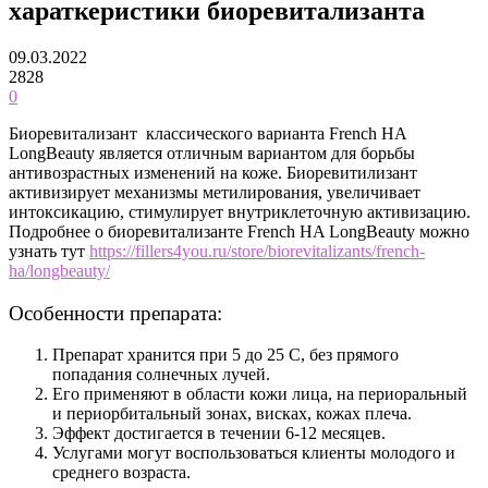
хараткеристики биоревитализанта
09.03.2022
2828
0
Биоревитализант классического варианта French HA
LongBeauty является отличным вариантом для борьбы
антивозрастных изменений на коже.
Биоревитилизант
активизирует механизмы метилирования, увеличивает
интоксикацию, стимулирует внутриклеточную активизацию.
Подробнее о биоревитализанте French HA LongBeauty можно
узнать тут
https://fillers4you.ru/store/biorevitalizants/french-
ha/longbeauty/
Особенности препарата:
Препарат хранится при 5 до 25 С, без прямого
попадания солнечных лучей.
Его применяют в области кожи лица, на периоральный
и периорбитальный зонах, висках, кожах плеча.
Эффект достигается в течении 6-12 месяцев.
Услугами могут воспользоваться клиенты молодого и
среднего возраста.