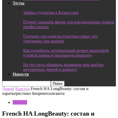
Тесты
Займы студентам в Казахстане
Почему заливать фреон для кондиционера должен
профессионал
Плечики для одежды пластмассовые: что
учитывать при выборе
Как подобрать оптимальный размер акриловой
угловой ванны в маленькую квартиру
На что надо обращать внимание при выборе
внутренних дверей в комнату
Новости
Домой
Красота
French HA LongBeauty: состав и
хараткеристики биоревитализанта
Красота
French HA LongBeauty: состав и