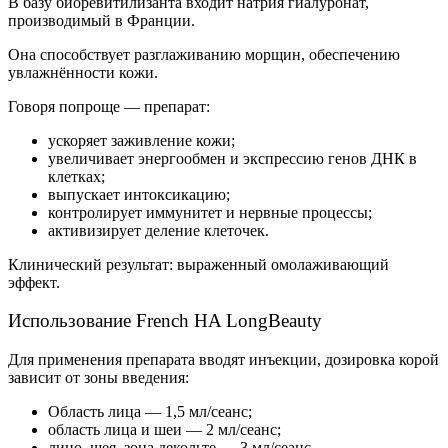
В базу биоревитилизанта входит натрия гиалуронат,
производимый в Франции.
Она способствует разглаживанию морщин, обеспечению
увлажнённости кожи.
Говоря попроще — препарат:
ускоряет заживление кожи;
увеличивает энергообмен и экспрессию генов ДНК в
клетках;
выпускает интоксикацию;
контролирует иммунитет и нервные процессы;
активизирует деление клеточек.
Клинический результат: выраженный омолаживающий
эффект.
Использование French HA LongBeauty
Для применения препарата вводят инъекции, дозировка корой
зависит от зоны введения:
Область лица — 1,5 мл/сеанс;
область лица и шеи — 2 мл/сеанс;
лицо, шея, зона декольте — 3 мл/сеанс.