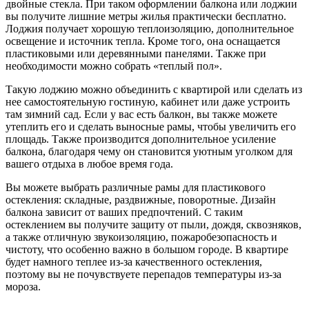
двойные стекла. При таком оформлении балкона или лоджии
вы получите лишние метры жилья практически бесплатно.
Лоджия получает хорошую теплоизоляцию, дополнительное
освещение и источник тепла. Кроме того, она оснащается
пластиковыми или деревянными панелями. Также при
необходимости можно собрать «теплый пол».
Такую лоджию можно объединить с квартирой или сделать из
нее самостоятельную гостиную, кабинет или даже устроить
там зимний сад. Если у вас есть балкон, вы также можете
утеплить его и сделать выносные рамы, чтобы увеличить его
площадь. Также производится дополнительное усиление
балкона, благодаря чему он становится уютным уголком для
вашего отдыха в любое время года.
Вы можете выбрать различные рамы для пластикового
остекления: складные, раздвижные, поворотные. Дизайн
балкона зависит от ваших предпочтений. С таким
остеклением вы получите защиту от пыли, дождя, сквозняков,
а также отличную звукоизоляцию, пожаробезопасность и
чистоту, что особенно важно в большом городе. В квартире
будет намного теплее из-за качественного остекления,
поэтому вы не почувствуете перепадов температуры из-за
мороза.