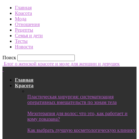
Главная
Красота
Мода
Отношения
Рецепты
Семья и дети
Тесты
Новости
Поиск
Блог о женской красоте и моде для женщин и девушек
Главная
Красота
Пластическая хирургия: систематизация
оперативных вмешательств по зонам тела
Мезотерапия для волос: что это, как работает и
кому показана?
Как выбрать лучшую косметологическую клинику