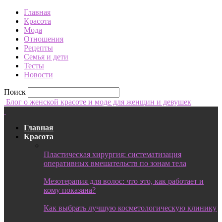
Главная
Красота
Мода
Отношения
Рецепты
Семья и дети
Тесты
Новости
Поиск
Блог о женской красоте и моде для женщин и девушек
Главная
Красота
Пластическая хирургия: систематизация
оперативных вмешательств по зонам тела
Мезотерапия для волос: что это, как работает и
кому показана?
Как выбрать лучшую косметологическую клинику