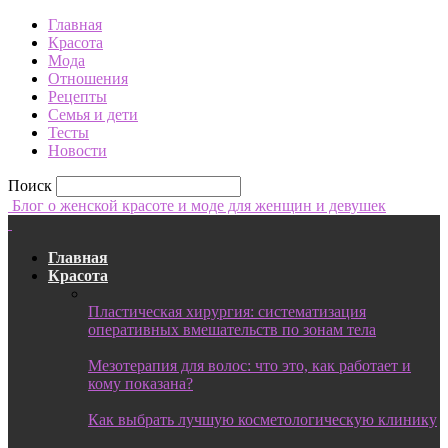
Главная
Красота
Мода
Отношения
Рецепты
Семья и дети
Тесты
Новости
Поиск
Блог о женской красоте и моде для женщин и девушек
Главная
Красота
Пластическая хирургия: систематизация
оперативных вмешательств по зонам тела
Мезотерапия для волос: что это, как работает и
кому показана?
Как выбрать лучшую косметологическую клинику