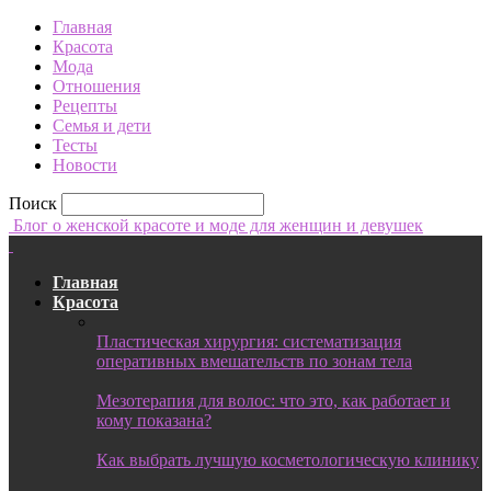
Главная
Красота
Мода
Отношения
Рецепты
Семья и дети
Тесты
Новости
Поиск
Блог о женской красоте и моде для женщин и девушек
Главная
Красота
Пластическая хирургия: систематизация
оперативных вмешательств по зонам тела
Мезотерапия для волос: что это, как работает и
кому показана?
Как выбрать лучшую косметологическую клинику