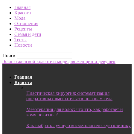
Главная
Красота
Мода
Отношения
Рецепты
Семья и дети
Тесты
Новости
Поиск
Блог о женской красоте и моде для женщин и девушек
Главная
Красота
Пластическая хирургия: систематизация
оперативных вмешательств по зонам тела
Мезотерапия для волос: что это, как работает и
кому показана?
Как выбрать лучшую косметологическую клинику