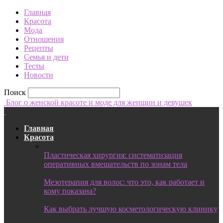
Главная
Красота
Мода
Отношения
Рецепты
Семья и дети
Тесты
Новости
Поиск
Блог о женской красоте и моде для женщин и девушек
Главная
Красота
Пластическая хирургия: систематизация
оперативных вмешательств по зонам тела
Мезотерапия для волос: что это, как работает и
кому показана?
Как выбрать лучшую косметологическую клинику