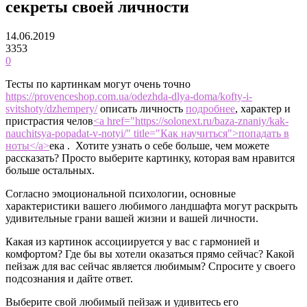
секреты своей личности
14.06.2019
3353
0
Тесты по картинкам могут очень точно
https://provenceshop.com.ua/odezhda-dlya-doma/kofty-i-
svitshoty/dzhempery/
описать личность
подробнее
, характер и
пристрастия челов
<a href="https://solonext.ru/baza-znaniy/kak-
nauchitsya-popadat-v-notyi/" title="Как научиться">попадать в
ноты</a>
ека . Хотите узнать о себе больше, чем можете
рассказать? Просто выберите картинку, которая вам нравится
больше остальных.
Согласно эмоциональной психологии, основные
характеристики вашего любимого ландшафта могут раскрыть
удивительные грани вашей жизни и вашей личности.
Какая из картинок ассоциируется у вас с гармонией и
комфортом? Где бы вы хотели оказаться прямо сейчас? Какой
пейзаж для вас сейчас является любимым? Спросите у своего
подсознания и дайте ответ.
Выберите свой любимый пейзаж и удивитесь его