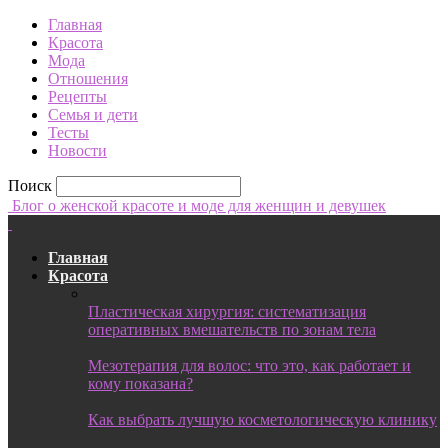
Главная
Красота
Мода
Отношения
Рецепты
Семья и дети
Тесты
Новости
Поиск
Блог о женской красоте и моде для женщин и девушек
Главная
Красота
Пластическая хирургия: систематизация
оперативных вмешательств по зонам тела
Мезотерапия для волос: что это, как работает и
кому показана?
Как выбрать лучшую косметологическую клинику