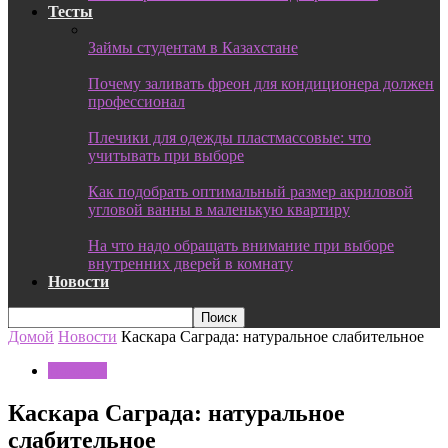
Тесты
Займы студентам в Казахстане
Почему заливать фреон для кондиционера должен
профессионал
Плечики для одежды пластмассовые: что
учитывать при выборе
Как подобрать оптимальный размер акриловой
угловой ванны в маленькую квартиру
На что надо обращать внимание при выборе
внутренних дверей в комнату
Новости
Домой
Новости
Каскара Саграда: натуральное слабительное
Новости
Каскара Саграда: натуральное
слабительное