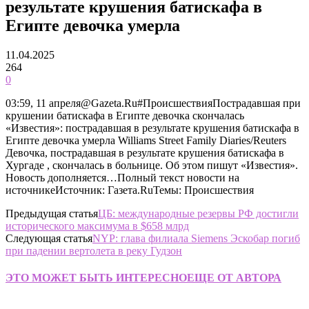
результате крушения батискафа в
Египте девочка умерла
11.04.2025
264
0
03:59, 11 апреля@Gazeta.Ru#ПроисшествияПострадавшая при
крушении батискафа в Египте девочка скончалась
«Известия»: пострадавшая в результате крушения батискафа в
Египте девочка умерла Williams Street Family Diaries/Reuters
Девочка, пострадавшая в результате крушения батискафа в
Хургаде , скончалась в больнице. Об этом пишут «Известия».
Новость дополняется…Полный текст новости на
источникеИсточник: Газета.RuТемы: Происшествия
Предыдущая статья
ЦБ: международные резервы РФ достигли
исторического максимума в $658 млрд
Следующая статья
NYP: глава филиала Siemens Эскобар погиб
при падении вертолета в реку Гудзон
ЭТО МОЖЕТ БЫТЬ ИНТЕРЕСНО
ЕЩЕ ОТ АВТОРА