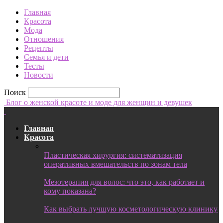
Главная
Красота
Мода
Отношения
Рецепты
Семья и дети
Тесты
Новости
Поиск
Блог о женской красоте и моде для женщин и девушек
Главная
Красота
Пластическая хирургия: систематизация
оперативных вмешательств по зонам тела
Мезотерапия для волос: что это, как работает и
кому показана?
Как выбрать лучшую косметологическую клинику