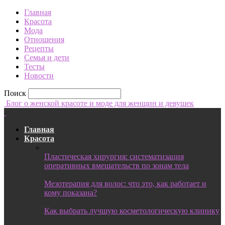
Главная
Красота
Мода
Отношения
Рецепты
Семья и дети
Тесты
Новости
Поиск
Блог о женской красоте и моде для женщин и девушек
Главная
Красота
Пластическая хирургия: систематизация
оперативных вмешательств по зонам тела
Мезотерапия для волос: что это, как работает и
кому показана?
Как выбрать лучшую косметологическую клинику