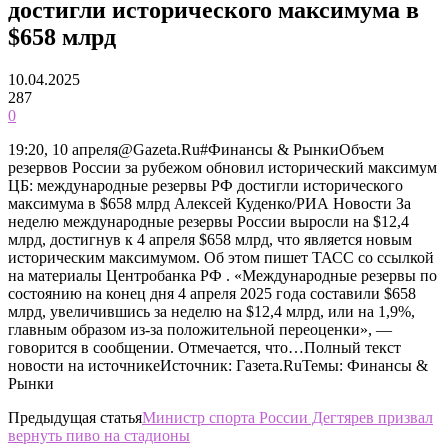
достигли исторического максимума в
$658 млрд
10.04.2025
287
0
19:20, 10 апреля@Gazeta.Ru#Финансы & РынкиОбъем
резервов России за рубежом обновил исторический максимум
ЦБ: международные резервы РФ достигли исторического
максимума в $658 млрд Алексей Куденко/РИА Новости За
неделю международные резервы России выросли на $12,4
млрд, достигнув к 4 апреля $658 млрд, что является новым
историческим максимумом. Об этом пишет ТАСС со ссылкой
на материалы Центробанка РФ . «Международные резервы по
состоянию на конец дня 4 апреля 2025 года составили $658
млрд, увеличившись за неделю на $12,4 млрд, или на 1,9%,
главным образом из-за положительной переоценки», —
говорится в сообщении. Отмечается, что…Полный текст
новости на источникеИсточник: Газета.RuТемы: Финансы &
Рынки
Предыдущая статья
Министр спорта России Дегтярев призвал
вернуть пиво на стадионы