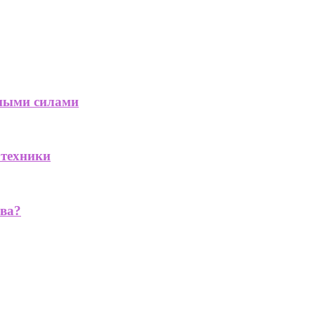
дными силами
 техники
ва?