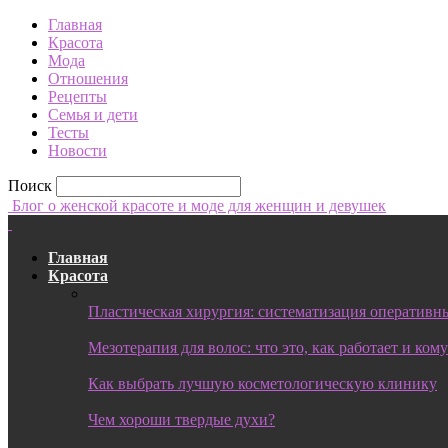
Главная
Красота
Мода
Отношения
Рецепты
Семья и дети
Тесты
Новости
Поиск
Блог о женской красоте и моде для женщин и девушек
Главная
Красота
Пластическая хирургия: систематизация оперативны
Мезотерапия для волос: что это, как работает и ком
Как выбрать лучшую косметологическую клинику
Чем хороши твердые духи?