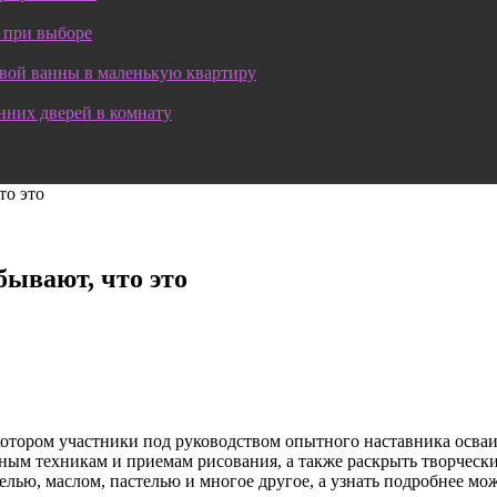
 при выборе
овой ванны в маленькую квартиру
нних дверей в комнату
то это
ывают, что это
котором участники под руководством опытного наставника осва
ным техникам и приемам рисования, а также раскрыть творчески
елью, маслом, пастелью и многое другое, а узнать подробнее мо