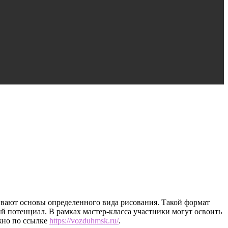
ивают основы определенного вида рисования. Такой формат
й потенциал. В рамках мастер-класса участники могут освоить
жно по ссылке
https://vozduhmsk.ru/
.