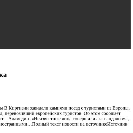
ка
ы В Киргизии закидали камнями поезд с туристами из Европы,
зд, перевозивший европейских туристов. Об этом сообщает
нт – Аламедин. «Неизвестные лица совершили акт вандализма,
 с иностранными…Полный текст новости на источникеИсточник: