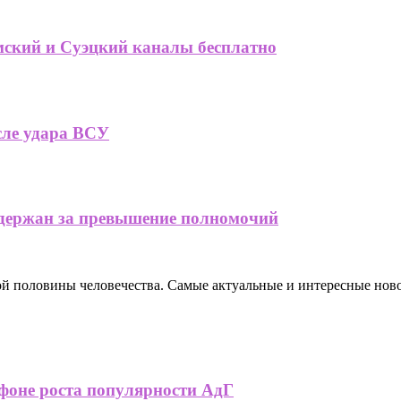
ский и Суэцкий каналы бесплатно
сле удара ВСУ
адержан за превышение полномочий
ной половины человечества. Самые актуальные и интересные нов
фоне роста популярности АдГ