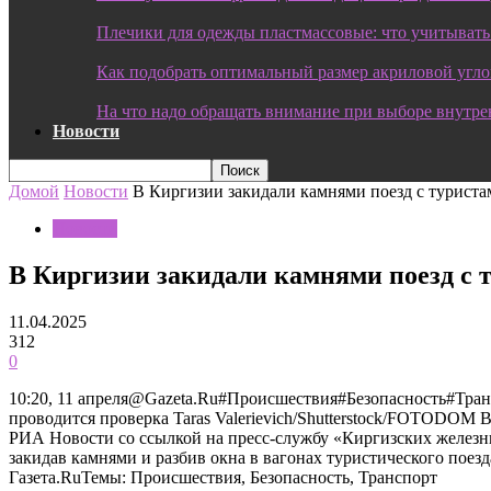
Плечики для одежды пластмассовые: что учитывать
Как подобрать оптимальный размер акриловой угл
На что надо обращать внимание при выборе внутре
Новости
Домой
Новости
В Киргизии закидали камнями поезд с туриста
Новости
В Киргизии закидали камнями поезд с 
11.04.2025
312
0
10:20, 11 апреля@Gazeta.Ru#Происшествия#Безопасность#Тран
проводится проверка Taras Valerievich/Shutterstock/FOTODOM
РИА Новости со ссылкой на пресс-службу «Киргизских железны
закидав камнями и разбив окна в вагонах туристического пое
Газета.RuТемы: Происшествия, Безопасность, Транспорт