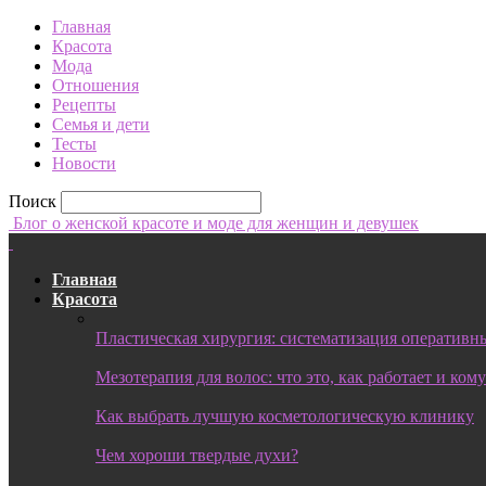
Главная
Красота
Мода
Отношения
Рецепты
Семья и дети
Тесты
Новости
Поиск
Блог о женской красоте и моде для женщин и девушек
Главная
Красота
Пластическая хирургия: систематизация оперативны
Мезотерапия для волос: что это, как работает и ком
Как выбрать лучшую косметологическую клинику
Чем хороши твердые духи?