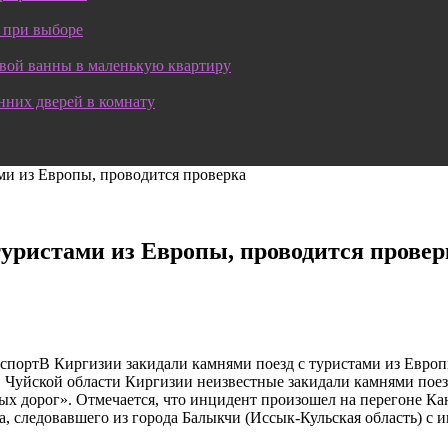
 при выборе
овой ванны в маленькую квартиру
нних дверей в комнату
ми из Европы, проводится проверка
туристами из Европы, проводится провер
спортВ Киргизии закидали камнями поезд с туристами из Европ
 В Чуйской области Киргизии неизвестные закидали камнями пое
х дорог». Отмечается, что инцидент произошел на перегоне Ка
зда, следовавшего из города Балыкчи (Иссык-Кульская область)