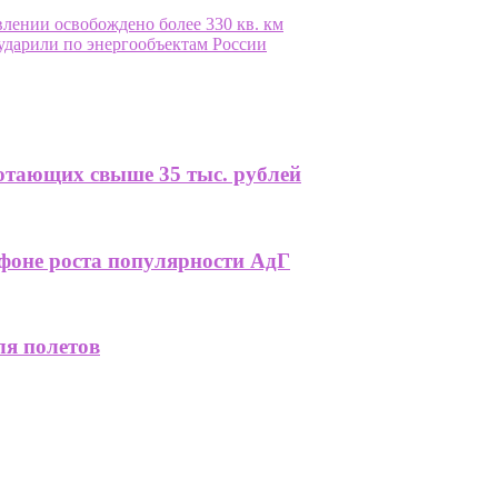
влении освобождено более 330 кв. км
ударили по энергообъектам России
ботающих свыше 35 тыс. рублей
фоне роста популярности АдГ
я полетов