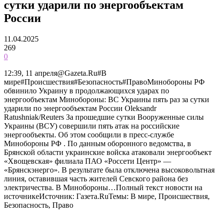
сутки ударили по энергообъектам
России
11.04.2025
269
0
12:39, 11 апреля@Gazeta.Ru#В
мире#Происшествия#Безопасность#ПравоМинобороны РФ
обвинило Украину в продолжающихся ударах по
энергообъектам Минобороны: ВС Украины пять раз за сутки
ударили по энергообъектам России Oleksandr
Ratushniak/Reuters За прошедшие сутки Вооруженные силы
Украины (ВСУ) совершили пять атак на российские
энергообъекты. Об этом сообщили в пресс-службе
Минобороны РФ . По данным оборонного ведомства, в
Брянской области украинские войска атаковали энергообъект
«Хвощевская» филиала ПАО «Россети Центр» —
«Брянскэнерго». В результате была отключена высоковольтная
линия, оставившая часть жителей Севского района без
электричества. В Минобороны…Полный текст новости на
источникеИсточник: Газета.RuТемы: В мире, Происшествия,
Безопасность, Право