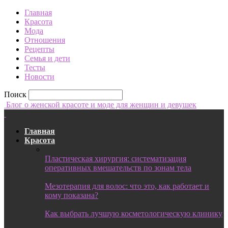
Главная
Красота
Мода
Отношения
Рецепты
Семья и дети
Тесты
Новости
Поиск
Блог о женской красоте и моде для женщин и девушек
Главная
Красота
Пластическая хирургия: систематизация
оперативных вмешательств по зонам тела
Мезотерапия для волос: что это, как работает и
кому показана?
Как выбрать лучшую косметологическую клинику