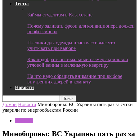
Тесты
Займы студентам в Казахстане
Почему заливать фреон для кондиционера должен
профессионал
Плечики для одежды пластмассовые: что
учитывать при выборе
Как подобрать оптимальный размер акриловой
угловой ванны в маленькую квартиру
На что надо обращать внимание при выборе
внутренних дверей в комнату
Новости
Домой
Новости
Минобороны: ВС Украины пять раз за сутки
ударили по энергообъектам России
Новости
Минобороны: ВС Украины пять раз за