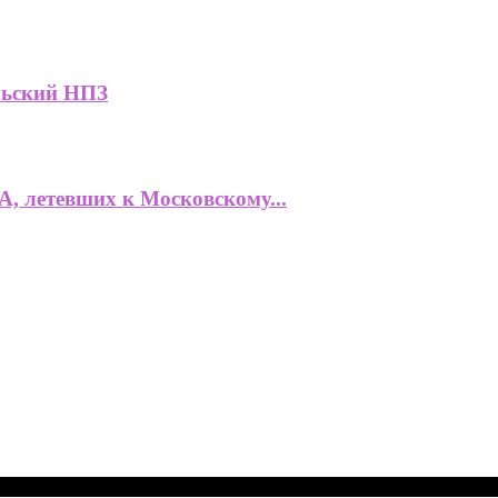
льский НПЗ
, летевших к Московскому...