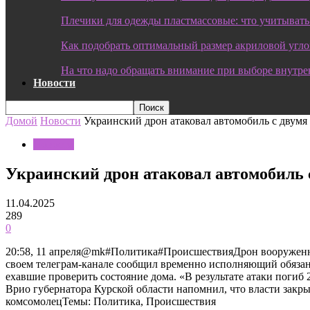
Плечики для одежды пластмассовые: что учитывать
Как подобрать оптимальный размер акриловой угл
На что надо обращать внимание при выборе внутре
Новости
Домой
Новости
Украинский дрон атаковал автомобиль с двум
Новости
Украинский дрон атаковал автомобиль
11.04.2025
289
0
20:58, 11 апреля@mk#Политика#ПроисшествияДрон вооруженных
своем телеграм-канале сообщил временно исполняющий обязанн
ехавшие проверить состояние дома. «В результате атаки погиб 
Врио губернатора Курской области напомнил, что власти закр
комсомолецТемы: Политика, Происшествия