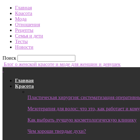
Главная
Красота
Мода
Отношения
Рецепты
Семья и дети
Тесты
Новости
Поиск
Блог о женской красоте и моде для женщин и девушек
Главная
Красота
Пластическая хирургия: систематизация оперативны
Мезотерапия для волос: что это, как работает и ком
Как выбрать лучшую косметологическую клинику
Чем хороши твердые духи?