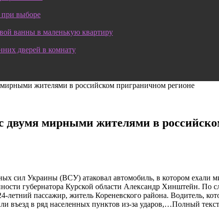
 при выборе
овой ванны в маленькую квартиру
нних дверей в комнату
я мирными жителями в российском приграничном регионе
 с двумя мирными жителями в российско
 сил Украины (ВСУ) атаковал автомобиль, в котором ехали мир
ости губернатора Курской области Александр Хинштейн. По сло
24-летний пассажир, житель Кореневского района. Водитель, кот
ыли въезд в ряд населенных пунктов из-за ударов,…Полный тек