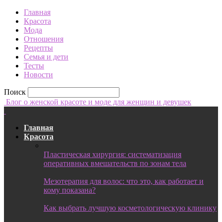
Главная
Красота
Мода
Отношения
Рецепты
Семья и дети
Тесты
Новости
Поиск
Блог о женской красоте и моде для женщин и девушек
Главная
Красота
Пластическая хирургия: систематизация
оперативных вмешательств по зонам тела
Мезотерапия для волос: что это, как работает и
кому показана?
Как выбрать лучшую косметологическую клинику