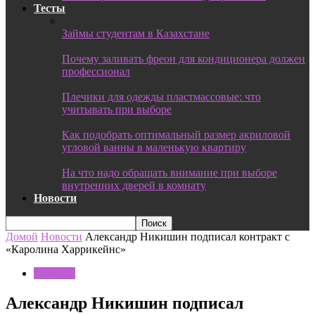
Тесты
Займы студентам в Казахстане
Почему заливать фреон для кондиционера должен
профессионал
Плечики для одежды пластмассовые: что
учитывать при выборе
Как подобрать оптимальный размер акриловой
угловой ванны в маленькую квартиру
На что надо обращать внимание при выборе
внутренних дверей в комнату
Новости
Домой
Новости
Александр Никишин подписал контракт с
«Каролина Харрикейнс»
Новости
Александр Никишин подписал