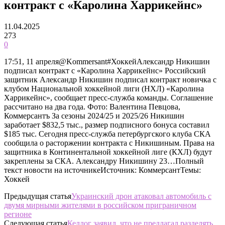
контракт с «Каролина Харрикейнс»
11.04.2025
273
0
17:51, 11 апреля@Kommersant#ХоккейАлександр Никишин
подписал контракт с «Каролина Харрикейнс» Российский
защитник Александр Никишин подписал контракт новичка с
клубом Национальной хоккейной лиги (НХЛ) «Каролина
Харрикейнс», сообщает пресс-служба команды. Соглашение
рассчитано на два года. Фото: Валентина Певцова,
Коммерсантъ За сезоны 2024/25 и 2025/26 Никишин
заработает $832,5 тыс., размер подписного бонуса составил
$185 тыс. Сегодня пресс-служба петербургского клуба СКА
сообщила о расторжении контракта с Никишиным. Права на
защитника в Континентальной хоккейной лиге (КХЛ) будут
закреплены за СКА. Александру Никишину 23…Полный
текст новости на источникеИсточник: КоммерсантТемы:
Хоккей
Предыдущая статья
Украинский дрон атаковал автомобиль с
двумя мирными жителями в российском приграничном
регионе
Следующая статья
Келлог заявил, что не предлагал разделять