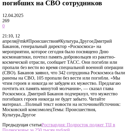
погибших на СВО сотрудников
12.04.2025
269
0
21:10, 12
апреля@mk#Происшествия#Культура.ДругоеДмитрий
Баканов, генеральный директор «Роскосмоса» на
мероприятии, которое сегодня было посвящено Дню
космонавтики, почтил память добровольцев из ракетно-
космической отрасли, сообщает ТАСС. Они погибли или
пропали без вести во время специальной военной операции
(СВО). Баканов заявил, что 342 сотрудника Роскосмоса были
ранены на СВО, 105 пропали без вести или погибли. «Мы
чтим героев и никогда не забудем их мужество. Предлагаю
почтить их память минутой молчания», — сказал глава
Роскосмоса. Дмитрий Баканов подчеркнул, что мужество
погибших героев никогда не будет забыто. Читайте
материал…Полный текст новости на источникеИсточник:
Московский комсомолецТемы: Происшествия,
Культура.Другое
Предыдущая статья
Росгвардия: Подросток поджег ТЦ в
Подмосковье за 250 тысяч рублей