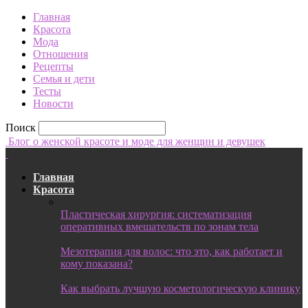
Главная
Красота
Мода
Отношения
Рецепты
Семья и дети
Тесты
Новости
Поиск
Блог о женской красоте и моде для женщин и девушек
Главная
Красота
Пластическая хирургия: систематизация
оперативных вмешательств по зонам тела
Мезотерапия для волос: что это, как работает и
кому показана?
Как выбрать лучшую косметологическую клинику