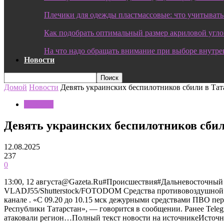
Плечики для одежды пластмассовые: что учитывать
Как подобрать оптимальный размер акриловой угл
На что надо обращать внимание при выборе внутре
Новости
Домой
Новости
Девять украинских беспилотников сбили в Тат
Новости
Девять украинских беспилотников сбил
12.08.2025
237
0
13:00, 12 августа@Gazeta.Ru#Происшествия#Дальневосточный
VLADJ55/Shutterstock/FOTODOM Средства противовоздушной о
канале . «С 09.20 до 10.15 мск дежурными средствами ПВО пе
Республики Татарстан», — говорится в сообщении. Ранее Tele
атаковали регион…Полный текст новости на источникеИсточн