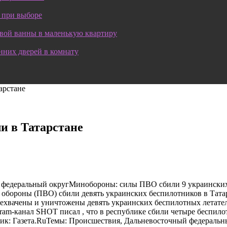
 при выборе
овой ванны в маленькую квартиру
нних дверей в комнату
арстане
и в Татарстане
 федеральный округМинобороны: силы ПВО сбили 9 украинских
бороны (ПВО) сбили девять украинских беспилотников в Татар
рехвачены и уничтожены девять украинских беспилотных летате
gram-канал SHOT писал , что в республике сбили четыре беспи
ик: Газета.RuТемы: Происшествия, Дальневосточный федеральн