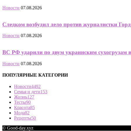
Новости
07.08.2026
Следком возбудил дело против журналистки Горд
Новости
07.08.2026
ВС РФ ударили по двум украинским сухогрузам 
Новости
07.08.2026
ПОПУЛЯРНЫЕ КАТЕГОРИИ
Новости
4492
Семья и дети
153
Жизнь
127
Тесты
90
Красота
85
Мода
82
Рецепты
50
© Good-day.xyz