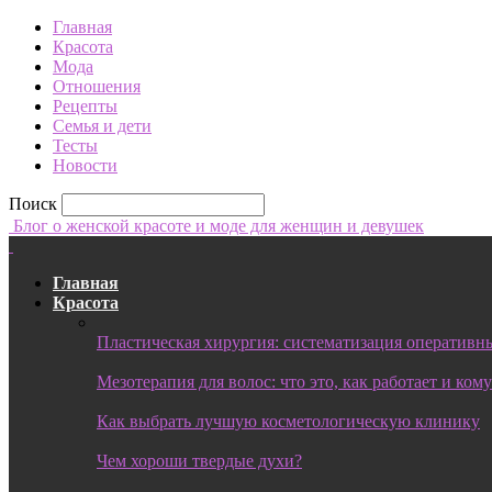
Главная
Красота
Мода
Отношения
Рецепты
Семья и дети
Тесты
Новости
Поиск
Блог о женской красоте и моде для женщин и девушек
Главная
Красота
Пластическая хирургия: систематизация оперативны
Мезотерапия для волос: что это, как работает и ком
Как выбрать лучшую косметологическую клинику
Чем хороши твердые духи?