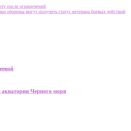
оту после ограничений
ики обороны могут получить статус ветерана боевых действий
еевой
в акватории Черного моря