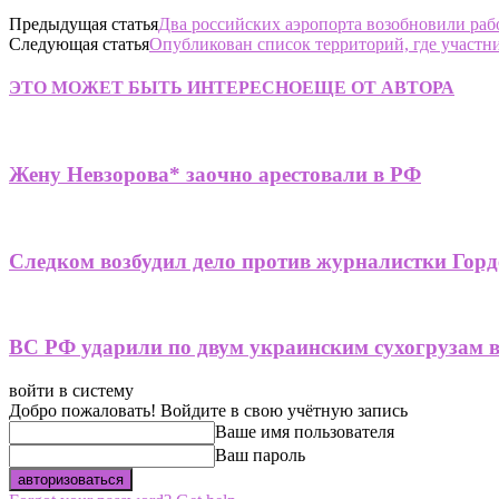
Предыдущая статья
Два российских аэропорта возобновили раб
Следующая статья
Опубликован список территорий, где участн
ЭТО МОЖЕТ БЫТЬ ИНТЕРЕСНО
ЕЩЕ ОТ АВТОРА
Жену Невзорова* заочно арестовали в РФ
Следком возбудил дело против журналистки Горд
ВС РФ ударили по двум украинским сухогрузам 
войти в систему
Добро пожаловать! Войдите в свою учётную запись
Ваше имя пользователя
Ваш пароль