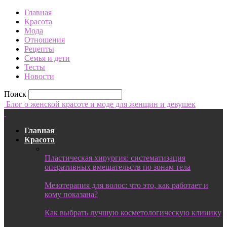
Главная
Красота
Мода
Отношения
Рецепты
Семья и дети
Тесты
Новости
Поиск
Блог о женской красоте и моде для женщин и девушек
Главная
Красота
Пластическая хирургия: систематизация
оперативных вмешательств по зонам тела
Мезотерапия для волос: что это, как работает и
кому показана?
Как выбрать лучшую косметологическую клинику