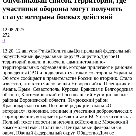
Опубликован список территорий, где
участники обороны могут получить
статус ветерана боевых действий
12.08.2025
272
0
13:20, 12 августа@mk#Политика#Центральный федеральный
округ#Южный федеральный округ#Общество.Другое11
территорий вошли в перечень административно-
территориальных образований, которые прилегают к районам
проведения СВО и подвергаются атакам со стороны Украины.
Об этом сообщают в правительстве России во вторник. Стало
известно, что в это число вошли Новороссийск, Геленджик и
Анапа, Крым, Севастополь, Курская, Брянская и Белгородская
области, Кантемировский и Россошанский муниципальные
районы Воронежской области, Темрюкский район
Краснодарского края. По новой редакции закона «О
ветеранах», силовики, военные и участники добровольческих
формирований, которые отражают атаки ВСУ на указанных…
Полный текст новости на источникеИсточник: Московский
комсомолецТемы: Политика, Центральный федеральный
округ, Южный федеральный округ, Общество.Другое