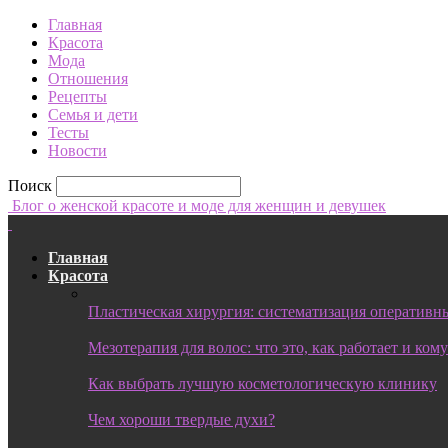
Главная
Красота
Мода
Отношения
Рецепты
Семья и дети
Тесты
Новости
Поиск
Блог о женской красоте и моде для женщин и девушек
Главная
Красота
Пластическая хирургия: систематизация оперативны
Мезотерапия для волос: что это, как работает и ком
Как выбрать лучшую косметологическую клинику
Чем хороши твердые духи?