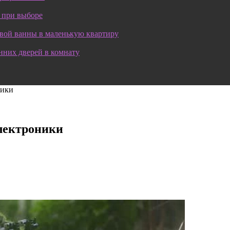
 при выборе
овой ванны в маленькую квартиру
нних дверей в комнату
ники
электроники