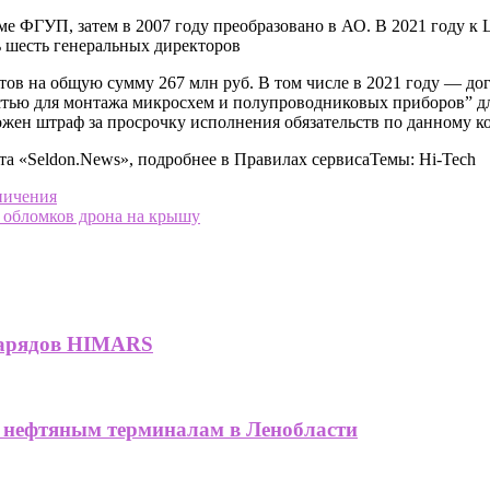
рме ФГУП, затем в 2007 году преобразовано в АО. В 2021 году
 шесть генеральных директоров
ов на общую сумму 267 млн руб. В том числе в 2021 году — дог
остью для монтажа микросхем и полупроводниковых приборов” д
ожен штраф за просрочку исполнения обязательств по данному ко
та «Seldon.News», подробнее в Правилах сервисаТемы: Hi-Tech
ничения
 обломков дрона на крышу
снарядов HIMARS
нефтяным терминалам в Ленобласти