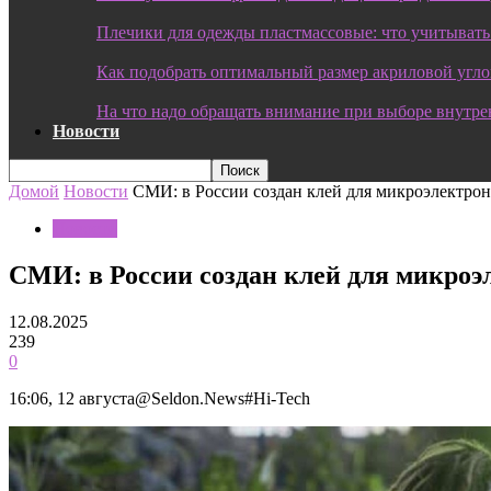
Плечики для одежды пластмассовые: что учитывать
Как подобрать оптимальный размер акриловой угл
На что надо обращать внимание при выборе внутре
Новости
Домой
Новости
СМИ: в России создан клей для микроэлектро
Новости
СМИ: в России создан клей для микро
12.08.2025
239
0
16:06, 12 августа@Seldon.News#Hi-Tech