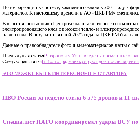
По информации в системе, компания создана в 2001 году в фо
материалов. К настоящему времени в АО «ЦКБ РМ» сменились
В качестве поставщика Центром было заключено 16 госконтракт
электропроводящего клея с высокой тепло- и электропроводн
на два года. В результате весной 2025 года на ЦКБ РМ был нал
Данные о правообладателе фото и видеоматериалов взяты с сай
Предыдущая статья
В аэропорту Ухты введены временные огра
Следующая статья
В Волгограде эвакуируют дом после падения
ЭТО МОЖЕТ БЫТЬ ИНТЕРЕСНО
ЕЩЕ ОТ АВТОРА
ПВО России за неделю сбила 6 575 дронов и 11 
Специалист НАТО координировал удары ВСУ по 