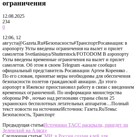
ограничения
12.08.2025
234
0
12:06, 12
августа@Gazeta.Ru#Безопасность#ТранспортРосавиация: в
аэропорту Ухты введены ограничения на вылет и прилет
самолетов Svetlanistaya/Shutterstock/FOTODOM В аэропорту
Ухты введены временные ограничения на вылет и прилет
самолетов. Об этом в своем Telegram -канале сообщил
официальный представитель Росавиации Артем Кореняко .
По его словам, принятые меры необходимы для обеспечения
безопасности полетов гражданской авиации. До этого
аэропорт в Ижевске приостановил работу в связи с введением
временных ограничений. По информации министерства
обороны РФ , ночью над регионами страны сбили 25
украинских беспилотных летательных аппаратов…Полный
текст новости на источникеИсточник: Газета.RuТемы:
Безопасность, Транспорт
Предыдущая статья
Источники ТАСС раскрыли, приедет ли
Зеленский на Аляску
Следующая статья
СМИ: в России создан клей для