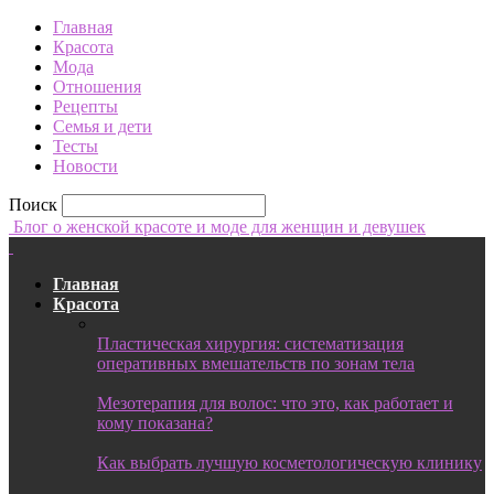
Главная
Красота
Мода
Отношения
Рецепты
Семья и дети
Тесты
Новости
Поиск
Блог о женской красоте и моде для женщин и девушек
Главная
Красота
Пластическая хирургия: систематизация
оперативных вмешательств по зонам тела
Мезотерапия для волос: что это, как работает и
кому показана?
Как выбрать лучшую косметологическую клинику