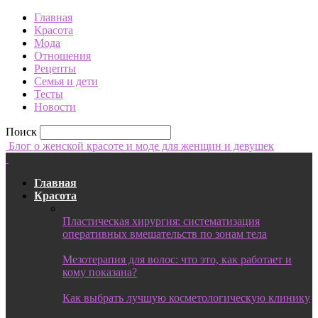
Главная
Красота
Мода
Отношения
Рецепты
Семья и дети
Тесты
Новости
Поиск
Блог о женской красоте и моде для женщин и девушек
Главная
Красота
Пластическая хирургия: систематизация
оперативных вмешательств по зонам тела
Мезотерапия для волос: что это, как работает и
кому показана?
Как выбрать лучшую косметологическую клинику