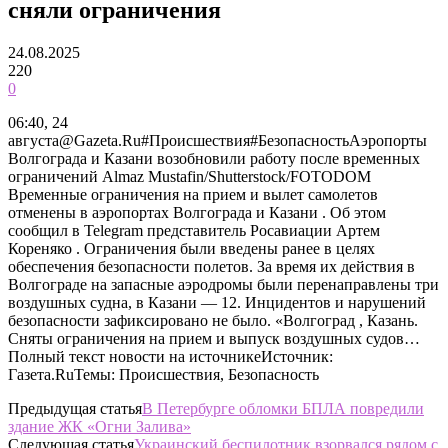
сняли ограничения
24.08.2025
220
0
06:40, 24
августа@Gazeta.Ru#Происшествия#БезопасностьАэропорты
Волгограда и Казани возобновили работу после временных
ограничений Almaz Mustafin/Shutterstock/FOTODOM
Временные ограничения на прием и вылет самолетов
отменены в аэропортах Волгограда и Казани . Об этом
сообщил в Telegram представитель Росавиации Артем
Кореняко . Ограничения были введены ранее в целях
обеспечения безопасности полетов. За время их действия в
Волгограде на запасные аэродромы были перенаправлены три
воздушных судна, в Казани — 12. Инцидентов и нарушений
безопасности зафиксировано не было. «Волгоград , Казань.
Сняты ограничения на прием и выпуск воздушных судов…
Полный текст новости на источникеИсточник:
Газета.RuТемы: Происшествия, Безопасность
Предыдущая статья
В Петербурге обломки БПЛА повредили
здание ЖК «Огни Залива»
Следующая статья
Украинский беспилотник взорвался рядом с