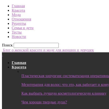
Главная
Красота
Мода
Отношения
Рецепты
Семья и дети
Тесты
Новости
Поиск
Блог о женской красоте и моде для женщин и девушек
Главная
Красота
Пластическая хирургия: систематизация оперативны
Мезотерапия для волос: что это, как работает и ком
Как выбрать лучшую косметологическую клинику
Чем хороши твердые духи?