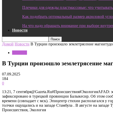
Плечики для одежды пластмассовые: что учитывать
Как подобрать оптимальный размер акриловой угл
На что надо обращать внимание при выборе внутре
Новости
Домой
Новости
В Турции произошло землетрясение магнитудо
Новости
В Турции произошло землетрясение маг
07.09.2025
184
0
13:21, 7 сентября@Gazeta.Ru#Происшествия#ЭкологияAFAD: зем
зафиксировано в турецкой провинции Балыкесир. Об этом соо
времени (совпадает с мск). Эпицентр стихии располагался у 
толчки ощущались и на западе Стамбула . В августе на запад
Происшествия, Экология