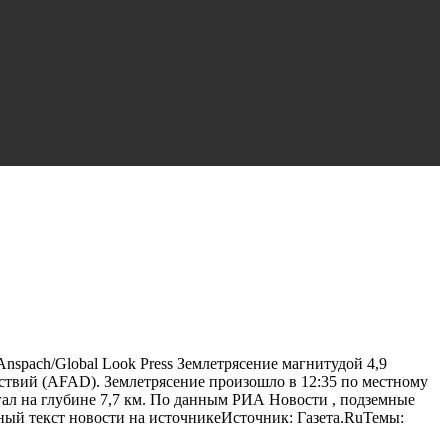
spach/Global Look Press Землетрясение магнитудой 4,9
твий (AFAD). Землетрясение произошло в 12:35 по местному
гал на глубине 7,7 км. По данным РИА Новости , подземные
ный текст новости на источникеИсточник: Газета.RuТемы: