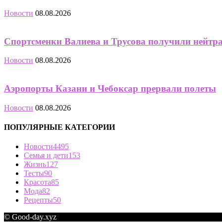
Новости
08.08.2026
Спортсменки Валиева и Трусова получили нейтр
Новости
08.08.2026
Аэропорты Казани и Чебоксар прервали полеты
Новости
08.08.2026
ПОПУЛЯРНЫЕ КАТЕГОРИИ
Новости
4495
Семья и дети
153
Жизнь
127
Тесты
90
Красота
85
Мода
82
Рецепты
50
© Good-day.xyz