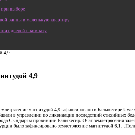
 при выборе
овой ванны в маленькую квартиру
нних дверей в комнату
й 4,9
нитудой 4,9
летрясение магнитудой 4,9 зафиксировано в Балыкесире Uwe An
бщили в управлении по ликвидации последствий стихийных бедс
города Сындыргы провинции Балыкесир. Очаг землетрясения зале
е Турции было зафиксировано землетрясение магнитудой 6,1…Пол