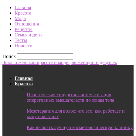
Главная
Красота
Мода
Отношения
Рецепты
Семья и дети
Тесты
Новости
Поиск
Блог о женской красоте и моде для женщин и девушек
Главная
Красота
Пластическая хирургия: систематизация
оперативных вмешательств по зонам тела
Мезотерапия для волос: что это, как работает и
кому показана?
Как выбрать лучшую косметологическую клинику