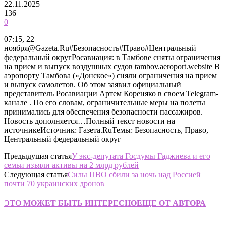
22.11.2025
136
0
07:15, 22
ноября@Gazeta.Ru#Безопасность#Право#Центральный
федеральный округРосавиация: в Тамбове сняты ограничения
на прием и выпуск воздушных судов tambov.aeroport.website В
аэропорту Тамбова («Донское») сняли ограничения на прием
и выпуск самолетов. Об этом заявил официальный
представитель Росавиации Артем Кореняко в своем Telegram-
канале . По его словам, ограничительные меры на полеты
принимались для обеспечения безопасности пассажиров.
Новость дополняется…Полный текст новости на
источникеИсточник: Газета.RuТемы: Безопасность, Право,
Центральный федеральный округ
Предыдущая статья
У экс-депутата Госдумы Гаджиева и его
семьи изъяли активы на 2 млрд рублей
Следующая статья
Силы ПВО сбили за ночь над Россией
почти 70 украинских дронов
ЭТО МОЖЕТ БЫТЬ ИНТЕРЕСНО
ЕЩЕ ОТ АВТОРА