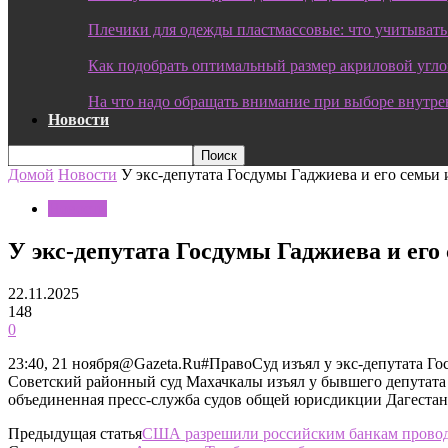
Плечики для одежды пластмассовые: что учитывать
Как подобрать оптимальный размер акриловой угл
На что надо обращать внимание при выборе внутре
Новости
Домой
Новости
У экс-депутата Госдумы Гаджиева и его семьи и
Новости
У экс-депутата Госдумы Гаджиева и его
22.11.2025
148
0
23:40, 21 ноября@Gazeta.Ru#ПравоСуд изъял у экс-депутата Г
Советский районный суд Махачкалы изъял у бывшего депутата 
объединенная пресс-служба судов общей юрисдикции Дагестан
Предыдущая статья
США разрешили российским банкам провод