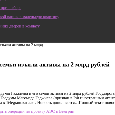
 при выборе
овой ванны в маленькую квартиру
нних дверей в комнату
зъяли активы на 2 млрд...
 семьи изъяли активы на 2 млрд рублей
осдумы Гаджиева и его семьи активы на 2 млрд рублей Государ
Госдумы Магомеда Гаджиева (признан в РФ иностранным агентом
а в Telegram-канале . Новость дополняется…Полный текст ново
ить операции по проекту АЭС в Венгрии