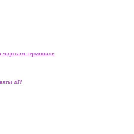
в морском терминале
еты zil?