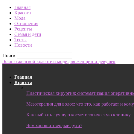
Главная
Красота
Мода
Отношения
Рецепты
Семья и дети
Тесты
Новости
Поиск
Блог о женской красоте и моде для женщин и девушек
Главная
Красота
Пластическая хирургия: систематизация оперативны
Мезотерапия для волос: что это, как работает и ком
Как выбрать лучшую косметологическую клинику
Чем хороши твердые духи?