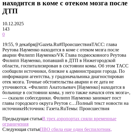
находится в коме с отеком мозга после
ДТП
10.12.2025
143
0
19:55, 9 декабря@Gazeta.Ru#ПроисшествияТАСС: глава
Реутова Науменко находится в коме с отеком мозга после
аварии Филипп Науменко/VK Глава подмосковного Реутова
Филипп Науменко, попавший в ДТП в Нижегородской
области, госпитализирован в состоянии комы. Об этом ТАСС
сообщили источники, близкие к администрации города. По
информации агентства, у градоначальника диагностирован
отек мозга. Точные обстоятельства аварии и ее дата не
уточняются. «Филипп Анатольевич [Науменко] находится в
больнице в состоянии комы, у него также начался отек мозга»,
— сказали собеседники. Филипп Науменко занимает пост
главы городского округа Реутов с…Полный текст новости на
источникеИсточник: Газета.RuТемы: Происшествия
Предыдущая статья
В трех аэропортах сняли временные
ограничения
Следующая статья
ПВО сбила еще один беспилотник,