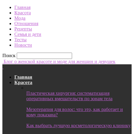
Главная
Красота
Мода
Отношения
Рецепты
Семья и дети
Тесты
Новости
Поиск
Блог о женской красоте и моде для женщин и девушек
Главная
Красота
Пластическая хирургия: систематизация
оперативных вмешательств по зонам тела
Мезотерапия для волос: что это, как работает и
кому показана?
Как выбрать лучшую косметологическую клинику