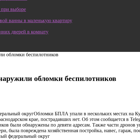
 при выборе
овой ванны в маленькую квартиру
нних дверей в комнату
или обломки беспилотников
бнаружили обломки беспилотников
деральный округОбломки БПЛА упали в нескольких местах на 
аснодарском крае, пострадавших нет. Об этом сообщается в Tel
иков были обнаружены по девяти адресам. Также части дронов у
и, была повреждена хозяйственная постройка, навес, гараж, по
ный федеральный округ