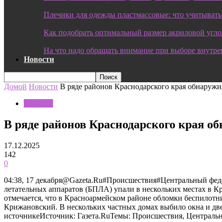
Плечики для одежды пластмассовые: что учитывать
Как подобрать оптимальный размер акриловой угл
На что надо обращать внимание при выборе внутре
Новости
Домой
Новости
В ряде районов Краснодарского края обнаруж
Новости
В ряде районов Краснодарского края о
17.12.2025
142
0
04:38, 17 декабря@Gazeta.Ru#Происшествия#Центральный фе
летательных аппаратов (БПЛА) упали в нескольких местах в Кр
отмечается, что в Красноармейском районе обломки беспилотн
Крижановский. В нескольких частных домах выбило окна и двер
источникеИсточник: Газета.RuТемы: Происшествия, Централь