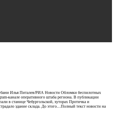
Кубани Илья Питалев/РИА Новости Обломки беспилотных
egram-канале оперативного штаба региона. В публикации
пали в станице Чебургольской, хуторах Протичка и
страдало здание склада. До этого…Полный текст новости на