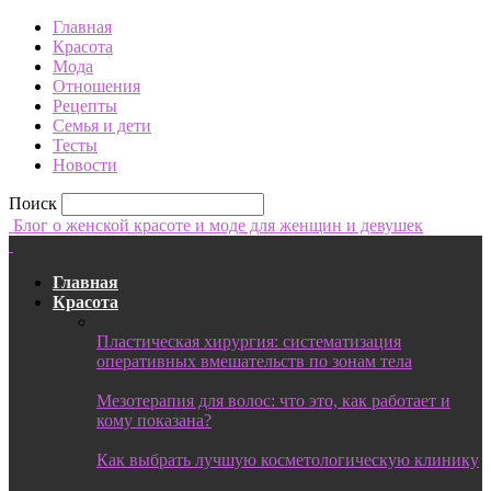
Главная
Красота
Мода
Отношения
Рецепты
Семья и дети
Тесты
Новости
Поиск
Блог о женской красоте и моде для женщин и девушек
Главная
Красота
Пластическая хирургия: систематизация
оперативных вмешательств по зонам тела
Мезотерапия для волос: что это, как работает и
кому показана?
Как выбрать лучшую косметологическую клинику