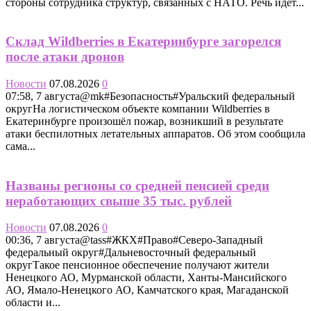
стороны сотрудника структур, связанных с НАТО. Речь идёт...
Склад Wildberries в Екатеринбурге загорелся
после атаки дронов
Новости
07.08.2026
0
07:58, 7 августа@mk#Безопасность#Уральский федеральный
округНа логистическом объекте компании Wildberries в
Екатеринбурге произошёл пожар, возникший в результате
атаки беспилотных летательных аппаратов. Об этом сообщила
сама...
Названы регионы со средней пенсией среди
неработающих свыше 35 тыс. рублей
Новости
07.08.2026
0
00:36, 7 августа@tass#ЖКХ#Право#Северо-Западный
федеральный округ#Дальневосточный федеральный
округТакое пенсионное обеспечение получают жители
Ненецкого АО, Мурманской области, Ханты-Мансийского
АО, Ямало-Ненецкого АО, Камчатского края, Магаданской
области и...