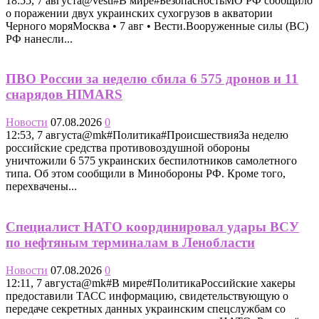
18:55, 7 августа@vesti#В мире#БезопасностьМО РФ сообщило
о поражении двух украинских сухогрузов в акватории
Черного моряМосква • 7 авг • Вести.Вооруженные силы (ВС)
РФ нанесли...
ПВО России за неделю сбила 6 575 дронов и 11
снарядов HIMARS
Новости
07.08.2026
0
12:53, 7 августа@mk#Политика#ПроисшествияЗа неделю
российские средства противовоздушной обороны
уничтожили 6 575 украинских беспилотников самолетного
типа. Об этом сообщили в Минобороны РФ. Кроме того,
перехвачены...
Специалист НАТО координировал удары ВСУ
по нефтяным терминалам в Ленобласти
Новости
07.08.2026
0
12:11, 7 августа@mk#В мире#ПолитикаРоссийские хакеры
предоставили ТАСС информацию, свидетельствующую о
передаче секретных данных украинским спецслужбам со