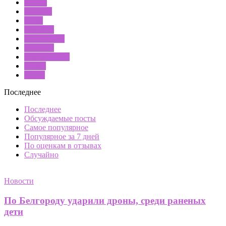
Жизнь
Красота
Мода
Новости
Отношения
Рецепты
Семья и дети
Спорт
Тесты
Последнее
Последнее
Обсуждаемые посты
Самое популярное
Популярное за 7 дней
По оценкам в отзывах
Случайно
Новости
По Белгороду ударили дроны, среди раненых
дети