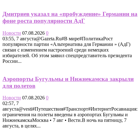
Дмитриев указал на «пробуждение» Германии на
фоне роста популярности АдГ
Новости
07.08.2026
0
03:55, 7 августа@Gazeta.Ru#В мире#ПолитикаРост
популярности партии «Альтернатива для Германии » (АдГ)
связан с изменением настроений среди немецких
избирателей. Об этом заявил спецпредставитель президента
России...
Аэропорты Бугульмы и Нижнекамска закрыли
для полетов
Новости
07.08.2026
0
02:57, 7
августа@vesti#Путешествия#Транспорт#ИнтернетРосавиация:
ограничения на полеты введены в аэропортах Бугульмы и
НижнекамскаМосква • 7 авг • Вести.В ночь на пятницу, 7
августа, в целях...