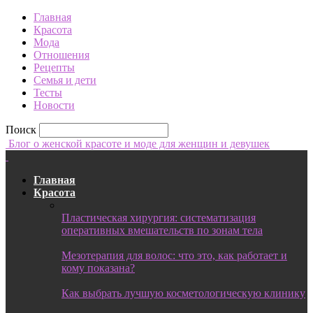
Главная
Красота
Мода
Отношения
Рецепты
Семья и дети
Тесты
Новости
Поиск
Блог о женской красоте и моде для женщин и девушек
Главная
Красота
Пластическая хирургия: систематизация
оперативных вмешательств по зонам тела
Мезотерапия для волос: что это, как работает и
кому показана?
Как выбрать лучшую косметологическую клинику