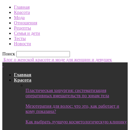
Главная
Красота
Мода
Отношения
Рецепты
Семья и дети
Тесты
Новости
Поиск
Блог о женской красоте и моде для женщин и девушек
Главная
Красота
Пластическая хирургия: систематизация
оперативных вмешательств по зонам тела
Мезотерапия для волос: что это, как работает и
кому показана?
Как выбрать лучшую косметологическую клинику