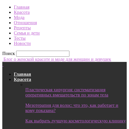
Главная
Красота
Мода
Отношения
Рецепты
Семья и дети
Тесты
Новости
Поиск
Блог о женской красоте и моде для женщин и девушек
Главная
Красота
Пластическая хирургия: систематизация
оперативных вмешательств по зонам тела
Мезотерапия для волос: что это, как работает и
кому показана?
Как выбрать лучшую косметологическую клинику