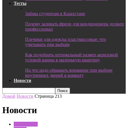
Тесты
Займы студентам в Казахстане
Почему заливать фреон для кондиционера должен
профессионал
Плечики для одежды пластмассовые: что
учитывать при выборе
Как подобрать оптимальный размер акриловой
угловой ванны в маленькую квартиру
На что надо обращать внимание при выборе
внутренних дверей в комнату
Новости
Домой
Новости
Страница 213
Новости
Без рубрики