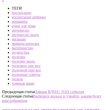
ТЕГИ
воспитание
воспитание ребенка
женщина
идеи для дома
интересно
интересно знать
малыши
мамина копилка
материнство
подростки
полезно
полезно знать
полезное про все
полезной про все
полезные советы
польза
помощь маме
Предыдущая статья
Афиша ВДНХ: ТОП события
Следующая статья
Выберите кольцо и узнайте, каким будет
ваш избранник