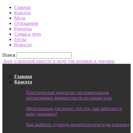
Главная
Красота
Мода
Отношения
Рецепты
Семья и дети
Тесты
Новости
Поиск
Блог о женской красоте и моде для женщин и девушек
Главная
Красота
Пластическая хирургия: систематизация
оперативных вмешательств по зонам тела
Мезотерапия для волос: что это, как работает и
кому показана?
Как выбрать лучшую косметологическую клинику