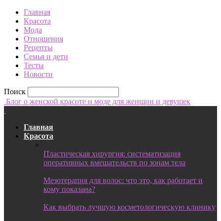
Главная
Красота
Мода
Отношения
Рецепты
Семья и дети
Тесты
Новости
Поиск
Блог о женской красоте и моде для женщин и девушек
Главная
Красота
Пластическая хирургия: систематизация
оперативных вмешательств по зонам тела
Мезотерапия для волос: что это, как работает и
кому показана?
Как выбрать лучшую косметологическую клинику