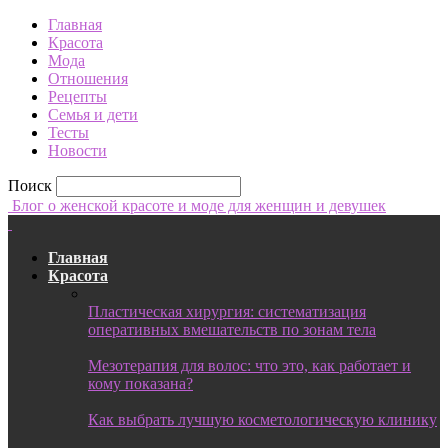
Главная
Красота
Мода
Отношения
Рецепты
Семья и дети
Тесты
Новости
Поиск
Блог о женской красоте и моде для женщин и девушек
Главная
Красота
Пластическая хирургия: систематизация
оперативных вмешательств по зонам тела
Мезотерапия для волос: что это, как работает и
кому показана?
Как выбрать лучшую косметологическую клинику