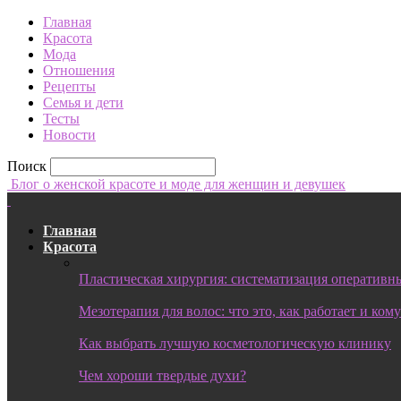
Главная
Красота
Мода
Отношения
Рецепты
Семья и дети
Тесты
Новости
Поиск
Блог о женской красоте и моде для женщин и девушек
Главная
Красота
Пластическая хирургия: систематизация оперативны
Мезотерапия для волос: что это, как работает и ком
Как выбрать лучшую косметологическую клинику
Чем хороши твердые духи?