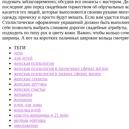
подумать заблаговременно, обсудив все нюансы с мастером. Дел
последние дни перед свадебным торжеством об обручальных ко
касается тех людей, которые выполняются своими руками мног
одежду, прическу и просто будут мешать. Если вам удастся под
Стилистическое оформление украшений должно быть выполнено 
себе позволить выбрать слишком дорогие свадебные атрибуты
подходить по типу рук и цвету кожи. Важно, чтобы кольцо соч
ширины. А вот на коротких пальчиках широкие кольца смотрят
ТЕГИ
дети
для детей
женская психология
женская психология в различных сферах жизни
женская психология в разных сферах жизни
женские секреты
женские штучки
женское счастье
женщина
женщине
идеи для дома
копилка идей
красота женщины в 21 веке
модная девушка
омоложение