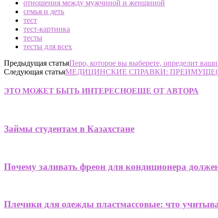
отношения между мужчиной и женщиной
семья и деть
тест
тест-картинка
тесты
тесты для всех
Предыдущая статья
Перо, которое вы выберете, определит ваши
Следующая статья
МЕДИЦИНСКИЕ СПРАВКИ: ПРЕИМУЩЕ
ЭТО МОЖЕТ БЫТЬ ИНТЕРЕСНО
ЕЩЕ ОТ АВТОРА
Займы студентам в Казахстане
Почему заливать фреон для кондиционера долже
Плечики для одежды пластмассовые: что учитыв