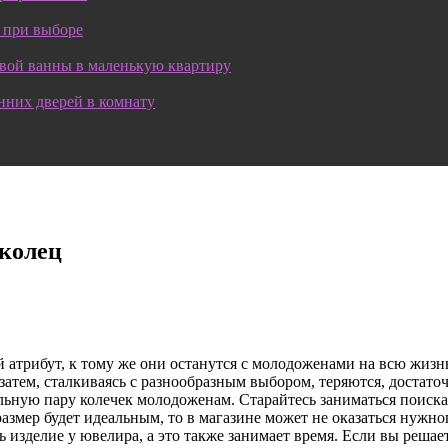
 при выборе
овой ванны в маленькую квартиру
нних дверей в комнату
 колец
й атрибут, к тому же они останутся с молодоженами на всю жиз
а затем, сталкиваясь с разнообразным выбором, теряются, достато
льную пару колечек молодоженам.
Старайтесь заниматься поиска
 размер будет идеальным, то в магазине может не оказаться нуж
 изделие у ювелира, а это также занимает время. Если вы решает