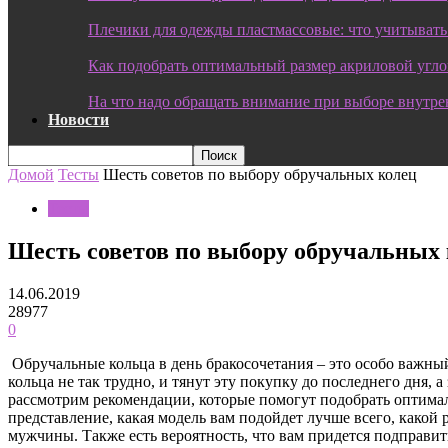
Плечики для одежды пластмассовые: что учитывать
Как подобрать оптимальный размер акриловой угл
На что надо обращать внимание при выборе внутре
Новости
Домой
Тесты
Шесть советов по выбору обручальных колец
Тесты
Шесть советов по выбору обручальных
14.06.2019
28977
0
Обручальные кольца в день бракосочетания – это особо важны
кольца не так трудно, и тянут эту покупку до последнего дня, 
рассмотрим рекомендации, которые помогут подобрать оптима
представление, какая модель вам подойдет лучше всего, какой
мужчины. Также есть вероятность, что вам придется подправить