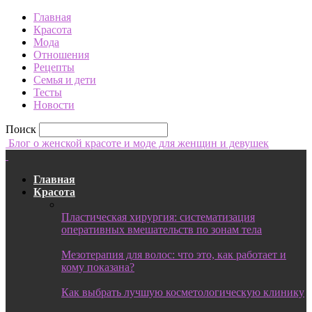
Главная
Красота
Мода
Отношения
Рецепты
Семья и дети
Тесты
Новости
Поиск
Блог о женской красоте и моде для женщин и девушек
Главная
Красота
Пластическая хирургия: систематизация
оперативных вмешательств по зонам тела
Мезотерапия для волос: что это, как работает и
кому показана?
Как выбрать лучшую косметологическую клинику