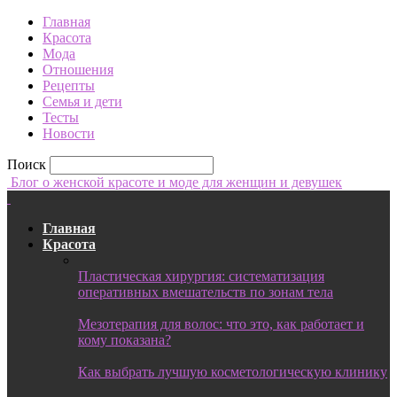
Главная
Красота
Мода
Отношения
Рецепты
Семья и дети
Тесты
Новости
Поиск
Блог о женской красоте и моде для женщин и девушек
Главная
Красота
Пластическая хирургия: систематизация
оперативных вмешательств по зонам тела
Мезотерапия для волос: что это, как работает и
кому показана?
Как выбрать лучшую косметологическую клинику