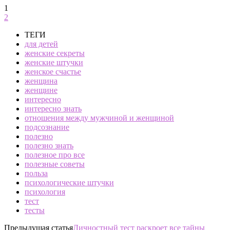
1
2
ТЕГИ
для детей
женские секреты
женские штучки
женское счастье
женщина
женщине
интересно
интересно знать
отношения между мужчиной и женщиной
подсознание
полезно
полезно знать
полезное про все
полезные советы
польза
психологические штучки
психология
тест
тесты
Предыдущая статья
Личностный тест раскроет все тайны