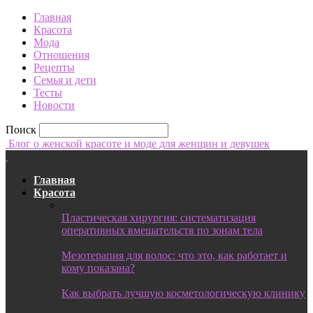
Главная
Красота
Мода
Отношения
Рецепты
Семья и дети
Тесты
Новости
Поиск
Блог о женской красоте и моде для женщин и девушек
Главная
Красота
Пластическая хирургия: систематизация
оперативных вмешательств по зонам тела
Мезотерапия для волос: что это, как работает и
кому показана?
Как выбрать лучшую косметологическую клинику